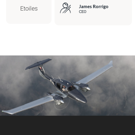
James Rorrigo
Etoiles
CEO
5