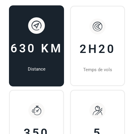
630 KM
2H20
Distance
Temps de vols
350
5